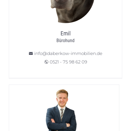
Emil
Bürohund
info@daberkow-immobilien.de
0521 - 75 98 62 09