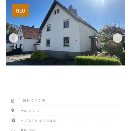
NEU
DI020-2026
Bielefeld
Einfamilienhaus
105 m²