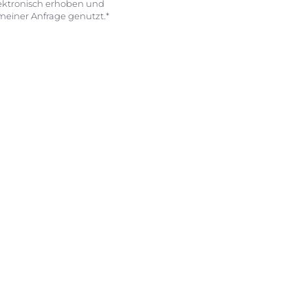
ektronisch erhoben und
einer Anfrage genutzt.*